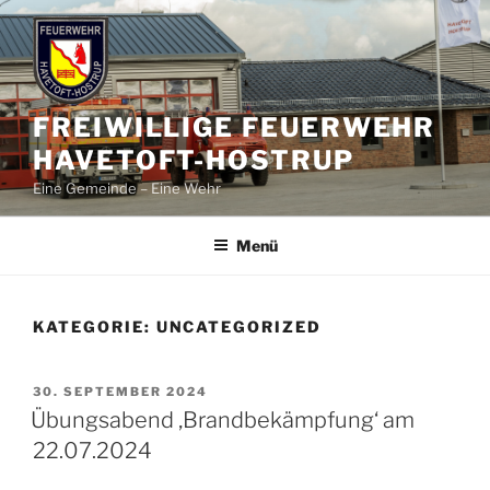
Zum
Inhalt
springen
FREIWILLIGE FEUERWEHR
HAVETOFT-HOSTRUP
Eine Gemeinde – Eine Wehr
Menü
KATEGORIE:
UNCATEGORIZED
VERÖFFENTLICHT
30. SEPTEMBER 2024
AM
Übungsabend ‚Brandbekämpfung‘ am
22.07.2024