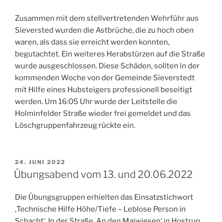
Zusammen mit dem stellvertretenden Wehrführ aus
Sieversted wurden die Astbrüche, die zu hoch oben
waren, als dass sie erreicht werden konnten,
begutachtet. Ein weiteres Herabstürzen auf die Straße
wurde ausgeschlossen. Diese Schäden, sollten in der
kommenden Woche von der Gemeinde Sieverstedt
mit Hilfe eines Hubsteigers professionell beseitigt
werden. Um 16:05 Uhr wurde der Leitstelle die
Holminfelder Straße wieder frei gemeldet und das
Löschgruppenfahrzeug rückte ein.
VERÖFFENTLICHT
24. JUNI 2022
AM
Übungsabend vom 13. und 20.06.2022
Die Übungsgruppen erhielten das Einsatzstichwort
‚Technische Hilfe Höhe/Tiefe – Leblose Person in
Schacht‘. In der Straße ‚An den Maiwiesen‘ in Hostrup