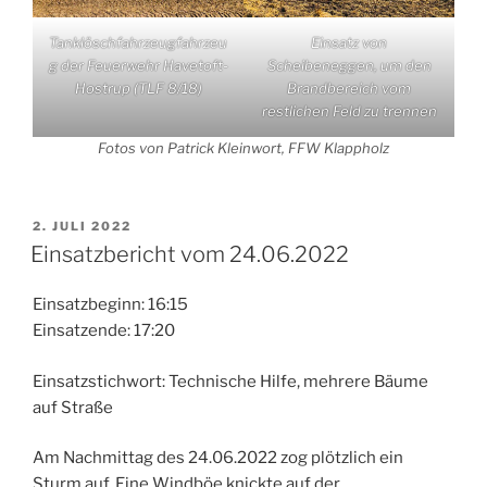
Tanklöschfahrzeugfahrzeu
Einsatz von
g der Feuerwehr Havetoft-
Scheibeneggen, um den
Hostrup (TLF 8/18)
Brandbereich vom
restlichen Feld zu trennen
Fotos von Patrick Kleinwort, FFW Klappholz
VERÖFFENTLICHT
2. JULI 2022
AM
Einsatzbericht vom 24.06.2022
Einsatzbeginn: 16:15
Einsatzende: 17:20
Einsatzstichwort: Technische Hilfe, mehrere Bäume
auf Straße
Am Nachmittag des 24.06.2022 zog plötzlich ein
Sturm auf. Eine Windböe knickte auf der