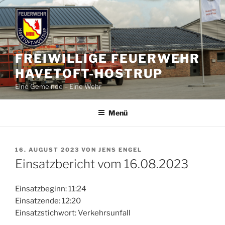
Zum
Inhalt
springen
FREIWILLIGE FEUERWEHR
HAVETOFT-HOSTRUP
Eine Gemeinde – Eine Wehr
Menü
VERÖFFENTLICHT
16. AUGUST 2023
VON
JENS ENGEL
AM
Einsatzbericht vom 16.08.2023
Einsatzbeginn: 11:24
Einsatzende: 12:20
Einsatzstichwort: Verkehrsunfall