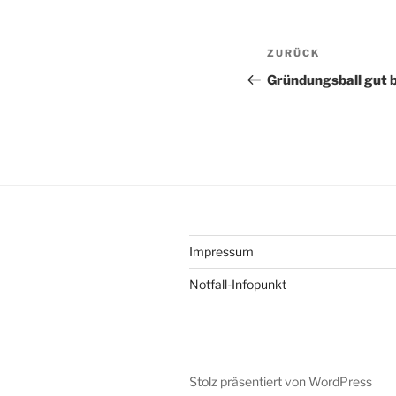
Beitragsnav
Vorheriger
ZURÜCK
Beitrag
Gründungsball gut 
Impressum
Notfall-Infopunkt
Stolz präsentiert von WordPress