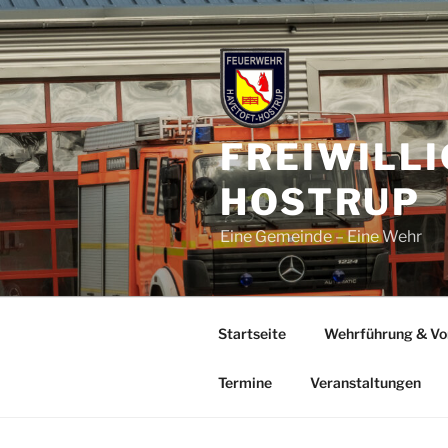
Zum
Inhalt
springen
FREIWILL
HOSTRUP
Eine Gemeinde – Eine Wehr
Startseite
Wehrführung & Vo
Termine
Veranstaltungen