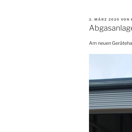
VERÖFFENTLICHT
2. MÄRZ 2020
VON
AM
Abgasanlage
Am neuen Gerätehau